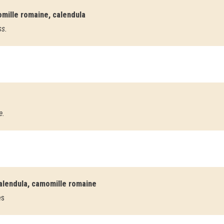
omille romaine, calendula
ss.
e.
calendula, camomille romaine
es