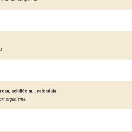
s.
au, achillée m. , calendula
fort organisme.