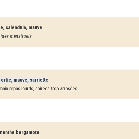
tie, calendula, mauve
uides menstruels.
ortie, mauve, sarriette
emain repas lourds, soirées trop arrosées
, menthe bergamote