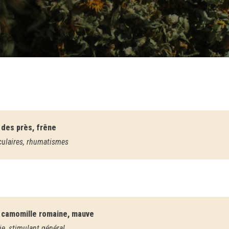
e des près, frêne
iculaires, rhumatismes
, camomille romaine, mauve
ie, stimulant général